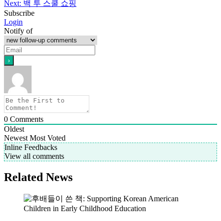
Next:
백 투 스쿨 쇼핑
Subscribe
Login
Notify of
0
Comments
Oldest
Newest
Most Voted
Inline Feedbacks
View all comments
Related News