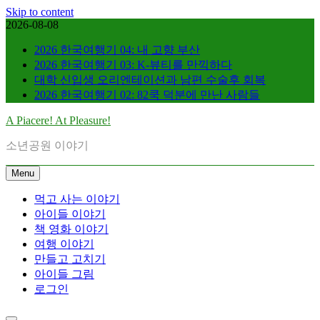
Skip to content
2026-08-08
2026 한국여행기 04: 내 고향 부산
2026 한국여행기 03: K-뷰티를 만끽하다
대학 신입생 오리엔테이션과 남편 수술후 회복
2026 한국여행기 02: 82쿡 덕분에 만난 사람들
A Piacere! At Pleasure!
소년공원 이야기
Menu
먹고 사는 이야기
아이들 이야기
책 영화 이야기
여행 이야기
만들고 고치기
아이들 그림
로그인